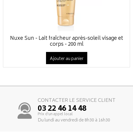
Nuxe Sun - Lait fraîcheur après-soleil visage et
corps - 200 ml
Ajouter au panier
CONTACTER LE SERVICE CLIENT
03 22 46 14 48
Prix d’un appel local
Du lundi au vendredi de 8h30 à 16h30