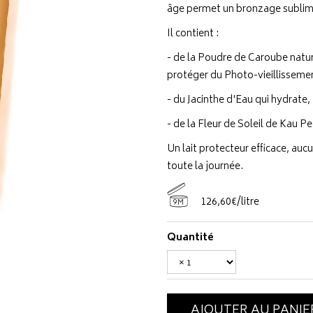
âge permet un bronzage sublime
Il contient :
- de la Poudre de Caroube nature
protéger du Photo-vieillissemen
- du Jacinthe d'Eau qui hydrate,
- de la Fleur de Soleil de Kau Pe
Un lait protecteur efficace, au
toute la journée.
126
,
60
€
/
litre
9M
Quantité
AJOUTER AU PANIE