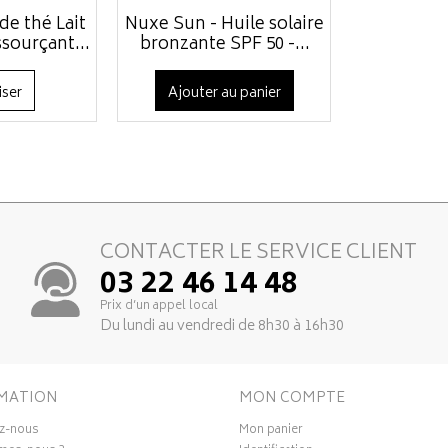
de thé Lait
Nuxe Sun - Huile solaire
sourçant...
bronzante SPF 50 -...
iser
Ajouter au panier
CONTACTER LE SERVICE CLIENT
03 22 46 14 48
Prix d’un appel local
Du lundi au vendredi de 8h30 à 16h30
MATION
MON COMPTE
z-nous
Mon panier