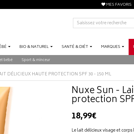
MES FAVORIS
ÉBÉ
BIO
&
NATUREL
SANTÉ
&
DIÉT
MARQUES
et bébé
Sport & minceur
AIT DÉLICIEUX HAUTE PROTECTION SPF 30 - 150 ML
Nuxe Sun - Lai
protection SPF
18,99€
Le lait délicieux visage et corp