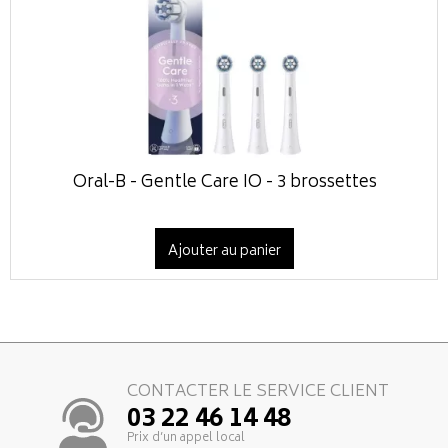
Oral-B - Gentle Care IO - 3 brossettes
Ajouter au panier
CONTACTER LE SERVICE CLIENT
03 22 46 14 48
Prix d’un appel local