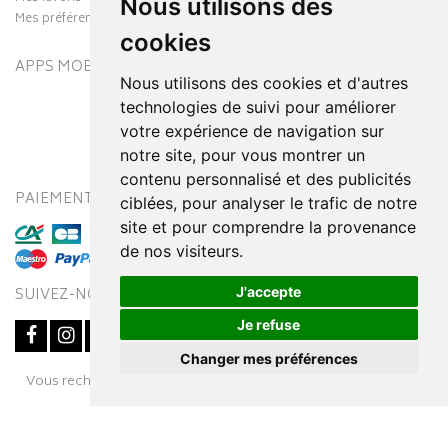
Nous utilisons des
Mes préférences Cookies
cookies
APPS MOBILES
Nous utilisons des cookies et d'autres
technologies de suivi pour améliorer
votre expérience de navigation sur
notre site, pour vous montrer un
contenu personnalisé et des publicités
PAIEMENT SÉCURISÉ
MODES DE LIVRAISON
ciblées, pour analyser le trafic de notre
site et pour comprendre la provenance
de nos visiteurs.
J'accepte
SUIVEZ-NOUS SUR
Je refuse
Changer mes préférences
Posez une question
Vous recherchez un médicament ? Découvrez la pharmacie en
à votre conseiller
ligne Pharmaleo.fr
© 2016-2026
SOOPUR
– Tous droits réservés
–
Apotekisto,
parapharmacie en ligne