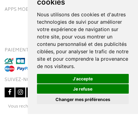
cookies
APPS MOBILES
Nous utilisons des cookies et d'autres
technologies de suivi pour améliorer
votre expérience de navigation sur
notre site, pour vous montrer un
contenu personnalisé et des publicités
PAIEMENT SÉCURISÉ
MODES DE LIVRAISON
ciblées, pour analyser le trafic de notre
site et pour comprendre la provenance
de nos visiteurs.
J'accepte
SUIVEZ-NOUS SUR
Je refuse
Changer mes préférences
Posez une question
Vous recherchez un médicament ? Découvrez la pharmacie en
à votre conseiller
ligne Pharmaleo.fr
© 2016-2026
SOOPUR
– Tous droits réservés
–
Apotekisto,
parapharmacie en ligne