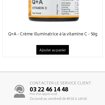
Q+A - Crème illuminatrice à la vitamine C - 50g
Ajouter au panier
CONTACTER LE SERVICE CLIENT
03 22 46 14 48
Prix d’un appel local
Du lundi au vendredi de 8h30 à 16h30