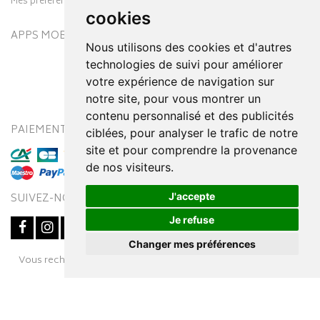
Mes préférences Cookies
cookies
APPS MOBILES
Nous utilisons des cookies et d'autres
technologies de suivi pour améliorer
votre expérience de navigation sur
notre site, pour vous montrer un
contenu personnalisé et des publicités
PAIEMENT SÉCURISÉ
MODES DE LIVRAISON
ciblées, pour analyser le trafic de notre
site et pour comprendre la provenance
de nos visiteurs.
J'accepte
SUIVEZ-NOUS SUR
Je refuse
Changer mes préférences
Posez une question
Vous recherchez un médicament ? Découvrez la pharmacie en
à votre conseiller
ligne Pharmaleo.fr
© 2016-2026
SOOPUR
– Tous droits réservés
–
Apotekisto,
parapharmacie en ligne