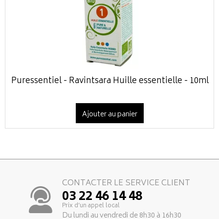
Puressentiel - Ravintsara Huille essentielle - 10ml
Ajouter au panier
CONTACTER LE SERVICE CLIENT
03 22 46 14 48
Prix d’un appel local
Du lundi au vendredi de 8h30 à 16h30