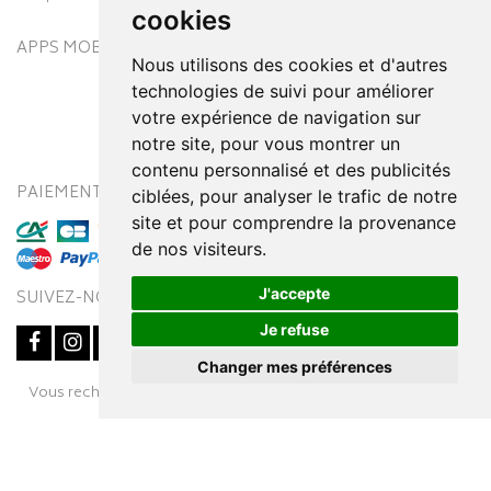
cookies
APPS MOBILES
Nous utilisons des cookies et d'autres
technologies de suivi pour améliorer
votre expérience de navigation sur
notre site, pour vous montrer un
contenu personnalisé et des publicités
PAIEMENT SÉCURISÉ
MODES DE LIVRAISON
ciblées, pour analyser le trafic de notre
site et pour comprendre la provenance
de nos visiteurs.
J'accepte
SUIVEZ-NOUS SUR
Je refuse
Changer mes préférences
Posez une question
Vous recherchez un médicament ? Découvrez la pharmacie en
à votre conseiller
ligne Pharmaleo.fr
© 2016-2026
SOOPUR
– Tous droits réservés
–
Apotekisto,
parapharmacie en ligne