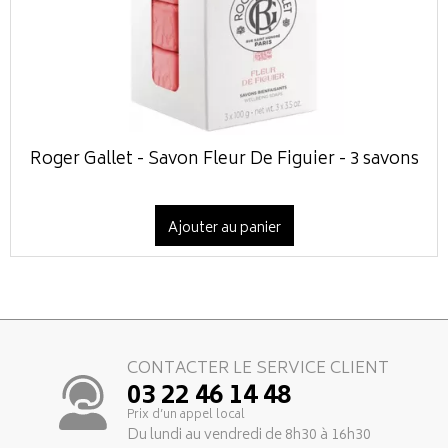
Roger Gallet - Savon Fleur De Figuier - 3 savons
Ajouter au panier
CONTACTER LE SERVICE CLIENT
03 22 46 14 48
Prix d’un appel local
Du lundi au vendredi de 8h30 à 16h30